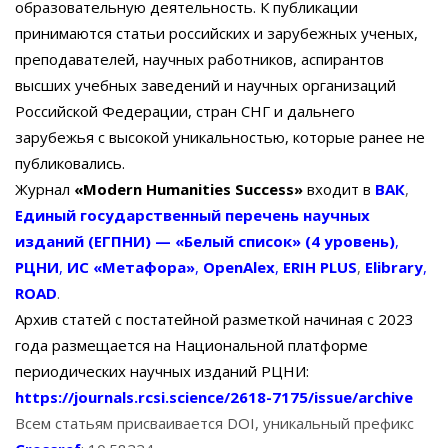
образовательную деятельность. К публикации
принимаются статьи российских и зарубежных ученых,
преподавателей, научных работников, аспирантов
высших учебных заведений и научных организаций
Российской Федерации, стран СНГ и дальнего
зарубежья с высокой уникальностью, которые ранее не
публиковались.
Журнал
«Modern Humanities Success»
входит в
ВАК
,
Единый государственный перечень научных
изданий (ЕГПНИ) — «Белый список» (4 уровень
)
,
РЦНИ
,
ИС «Метафора»
,
OpenAlex
,
ERIH
PLUS
,
Elibrary
,
ROAD
.
Архив статей с постатейной разметкой начиная с 2023
года размещается на Национальной платформе
периодических научных изданий РЦНИ:
https://journals.rcsi.science/2618-7175/issue/archive
Всем статьям присваивается DOI, уникальный префикс