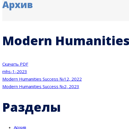
Архив
Modern Humanities
Скачать PDF
mhs-1-2023
Навигация
Modern Humanities Success №12, 2022
Modern Humanities Success №2, 2023
по
Разделы
записям
Архив